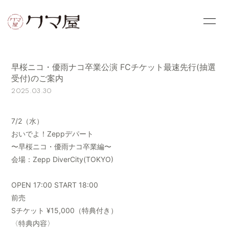
HOME
NEWS
早桜ニコ・優雨ナコ卒業公演 FCチケット最速先行(抽選
PROFILE
PHOTOS
受付)のご案内
2025.03.30
VIDEOS
OFFICIAL SITE
7/2（水）
おいでよ！Zeppデパート
〜早桜ニコ・優雨ナコ卒業編〜
会場：Zepp DiverCity(TOKYO)
会員登録
ログイン
OPEN 17:00 START 18:00
前売
Sチケット ¥15,000（特典付き）
〈特典内容〉